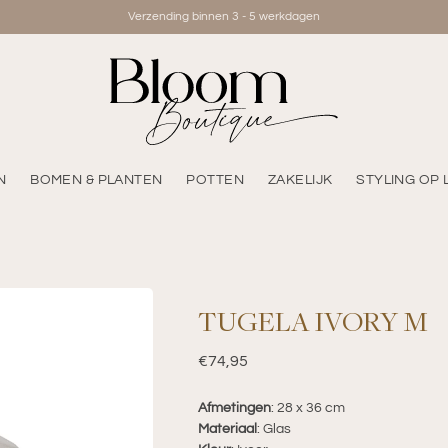
Verzending binnen 3 - 5 werkdagen
N
BOMEN & PLANTEN
POTTEN
ZAKELIJK
STYLING OP 
TUGELA IVORY M
Regular
€74,95
price
Afmetingen
: 28 x 36 cm
Materiaal
: Glas