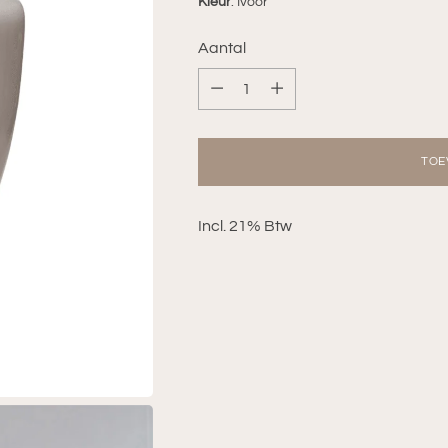
Kleur
: Ivoor
Aantal
Aantal
TOE
Incl. 21% Btw
Adding
product
to
your
cart